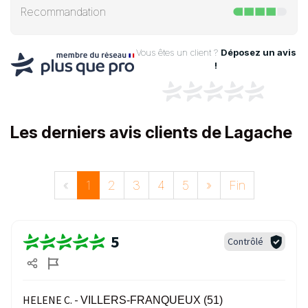
Recommandation
Vous êtes un client ?
Déposez un avis
!
Les derniers avis clients de Lagache
«
1
2
3
4
5
»
Fin
5
Contrôlé
HELENE C. -
VILLERS-FRANQUEUX (51)