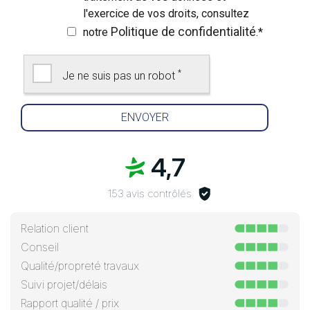
l'exercice de vos droits, consultez
Politique de confidentialité
notre
.
*
*
Je ne suis pas un robot
4,7
153 avis contrôlés
Relation client
Conseil
Qualité/propreté travaux
Suivi projet/délais
Rapport qualité / prix